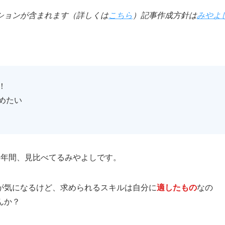
ションが含まれます（詳しくは
こちら
）記事作成方針は
みやよ
！
めたい
8年間、見比べてるみやよしです。
が気になるけど、求められるスキルは自分に
適したもの
なの
んか？